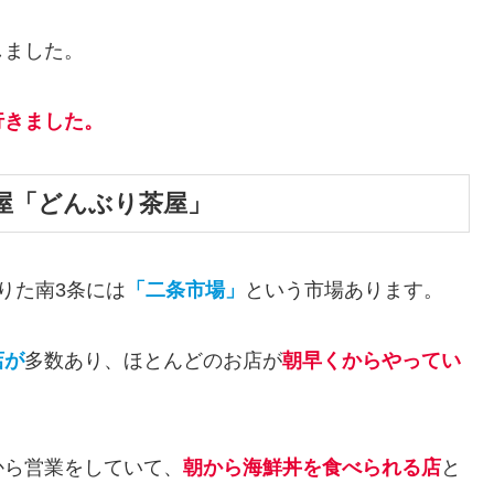
しました。
行きました。
屋「どんぶり茶屋」
りた南3条には
「二条市場」
という市場あります。
店が
多数あり、ほとんどのお店が
朝早くからやってい
から営業をしていて、
朝から海鮮丼を食べられる
店
と