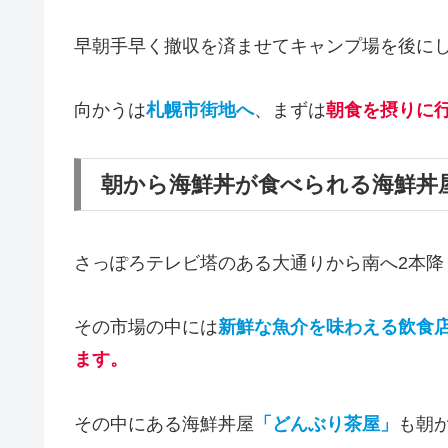
早朝手早く撤収を済ませてキャンプ場を後に
向かうは
札幌市街地へ
、まずは
朝食を摂りに
朝から海鮮丼が食べられる海鮮丼
さっぽろテレビ塔のある大通りから南へ2本降
その市場の中には
新鮮な魚介を味わえる飲食
ます。
その中にある海鮮丼屋
「どんぶり茶屋」
も朝