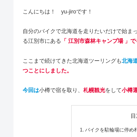
こんにちは！ yu-jiroです！
自分のバイクで北海道を走りたいだけで始ま
る江別市にある
「 江別市森林キャンプ場 」
ここまで続けてきた北海道ツーリングも
北海
つことにしました。
今回は
小樽で宿を取り、
札幌観光
をして
小樽
目
バイクを駐輪場に停め