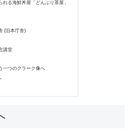
られる海鮮丼屋「どんぶり茶屋」
 (旧本庁舎)
念講堂
う一つのクラーク像へ
へ
へ