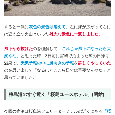
すると一気に
灰色の景色は消えて
、左に海が広がって右に
は聳え立つ火山といった
雄大な景色に一変しました。
風下から抜けた
のを理解して「
これじゃ風下になったら大
変やな」
と思った時、3日前に宮崎で泊まった際の日帰り
温泉で、
天気予報の中に風向きの予報
を
詳しくやっていた
のを思い出して「なるほどここら辺では重要なんやな」と
思っていました。
桜島港のすぐ近く「桜島ユースホテル」(閉館)
今回の宿泊は桜島港フェリーターミナルの近くにある
「桜