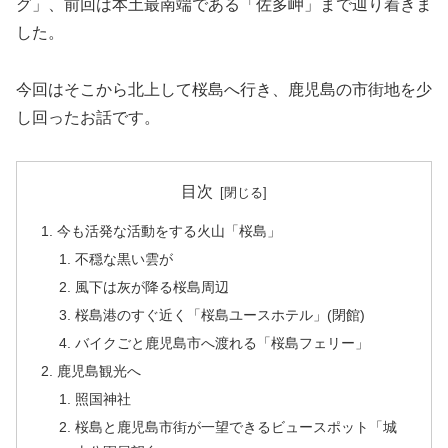
グ」、前回は本土最南端である「佐多岬」まで辿り着きま
した。
今回はそこから北上して桜島へ行き、鹿児島の市街地を少
し回ったお話です。
目次
今も活発な活動をする火山「桜島」
不穏な黒い雲が
風下は灰が降る桜島周辺
桜島港のすぐ近く「桜島ユースホテル」(閉館)
バイクごと鹿児島市へ渡れる「桜島フェリー」
鹿児島観光へ
照国神社
桜島と鹿児島市街が一望できるビュースポット「城