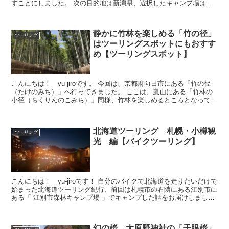
すことにしました。 次の目的地は新潟県、選択したキャンプ場は正
に絶景！なキャンプ場でし...
静かに竹林を楽しめる「竹の径」
ツーリング
はツーリングスポットにもおすす
め【ツーリングスポット】
こんにちは！ yu-jiroです。 今回は、京都府向日市にある「竹の径
（たけのみち）」へ行ってきました。 ここは、嵐山にある「竹林の
小径（ちくりんのこみち）」同様、竹林を楽しめるところとなってい
ます。 ですが嵐山と違った...
北海道ツーリング 札幌・小樽観
ツーリング
光 編【バイクツーリング】
こんにちは！ yu-jiroです！ 自分のバイクで北海道を走りたいだけで
始まった北海道ツーリング紀行、前回は札幌市の右隣にある江別市に
ある「 江別市森林キャンプ場 」でキャンプした話をお届けしまし
た。 ここまで続けてきた北海道...
幻の桜、大原野神社の「千眼桜」