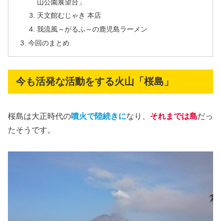
山公園展望台」
天文館むじゃき 本店
我流風～がるふ～の鹿児島ラーメン
今回のまとめ
今も活発な活動をする火山「桜島」
桜島は大正時代の
噴火で陸続きに
なり、
それまでは島
だっ
たそうです。