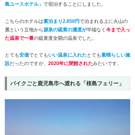
島ユースホテル」
で宿泊することにしました。
こちらのホテルは
素泊まり2,650円
で泊まれる上に火山の
麓という立地から
源泉の硫黄の濃度が
半端なく
今まで入っ
た温泉で一番
の硫黄度全開の温泉でした。
とても
安価
でとても
いい温泉に入れた
とても
素晴らしい施
設
だったのですが、
2020年に閉館された
みたいです。
バイクごと鹿児島市へ渡れる「桜島フェリー」