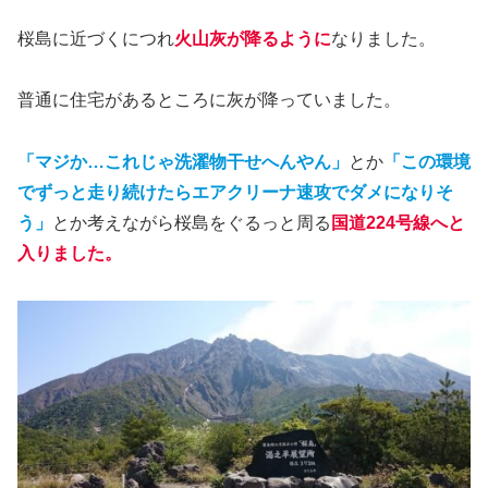
桜島に近づくにつれ
火山灰が降るように
なりました。
普通に住宅があるところに灰が降っていました。
「マジか…これじゃ洗濯物干せへんやん」
とか
「この環境
でずっと走り続けたらエアクリーナ速攻でダメになりそ
う」
とか考えながら桜島をぐるっと周る
国道224号線へと
入りました。