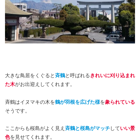
大きな鳥居をくぐると
斉鶴
と呼ばれる
きれいに刈り込まれ
た木
がお出迎えしてくれます。
斉鶴はイヌマキの木を
鶴が羽根を広げた様
を
象られている
そうです。
ここからも桜島がよく見え
斉鶴と桜島がマッチ
して
いい景
色
を見せてくれます。