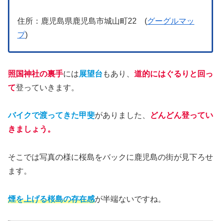
住所：鹿児島県鹿児島市城山町22 (
グーグルマッ
プ
)
照国神社の裏手
には
展望台
もあり、
道的にはぐるりと回っ
て
登っていきます。
バイクで渡ってきた甲斐
がありました、
どんどん登ってい
きましょう。
そこでは写真の様に桜島をバックに鹿児島の街が見下ろせ
ます。
煙を上げる桜島の存在感
が半端ないですね。