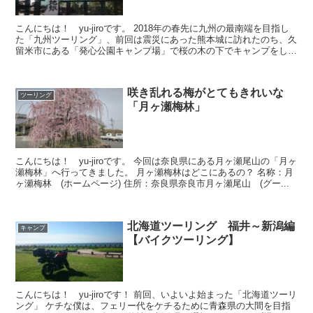
こんにちは！ yu-jiroです。 2018年の春先に九州の最南端を目指し
た「九州ツーリング」、前回は震災にあった熊本城に訪れたのち、久
留米市にある「発心公園キャンプ場」で桜の木の下でキャンプをしま
した。 今回は大阪へ渡るフェ...
咲き乱れる梅がとてもきれいな
ツーリング
「月ヶ瀬梅林」
こんにちは！ yu-jiroです。 今回は奈良県にある月ヶ瀬尾山の「月ヶ
瀬梅林」へ行ってきました。 月ヶ瀬梅林はどこにあるの？ 名称：月
ヶ瀬梅林 (ホームページ) 住所：奈良県奈良市月ヶ瀬尾山 (グー...
北海道ツーリング 福井～新潟編
キャンプ
【バイクツーリング】
こんにちは！ yu-jiroです！ 前回、いよいよ始まった「北海道ツーリ
ング」 ケチな僕は、フェリー代をケチるために青森県の大間を目指