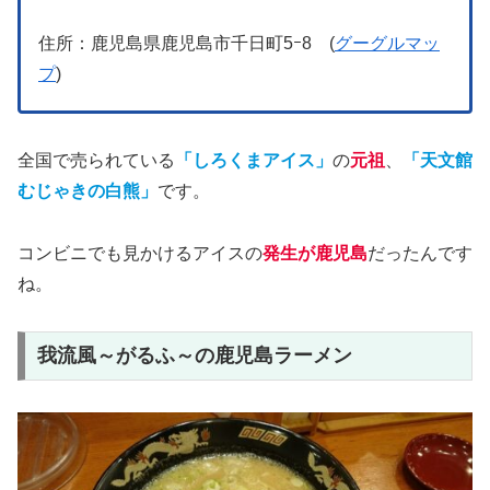
住所：鹿児島県鹿児島市千日町5ｰ8 (
グーグルマッ
プ
)
全国で売られている
「しろくまアイス」
の
元祖
、
「天文館
むじゃきの白熊」
です。
コンビニでも見かけるアイスの
発生が鹿児島
だったんです
ね。
我流風～がるふ～の鹿児島ラーメン