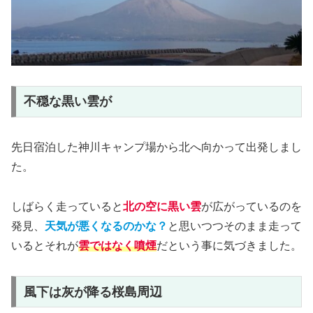
不穏な黒い雲が
先日宿泊した神川キャンプ場から北へ向かって出発しまし
た。
しばらく走っていると
北の空に黒い雲
が広がっているのを
発見、
天気が悪くなるのかな？
と思いつつそのまま走って
いるとそれが
雲ではなく噴煙
だという事に気づきました。
風下は灰が降る桜島周辺