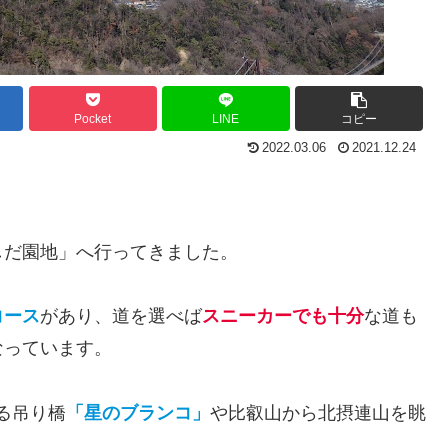
Pocket
LINE
コピー
2022.03.06
2021.12.24
しだ園地」へ行ってきました。
コース
があり、道を選べば
スニーカーでも十分
な道も
なっています。
ある吊り橋
「星のブランコ」
や比叡山から北摂連山を眺
。