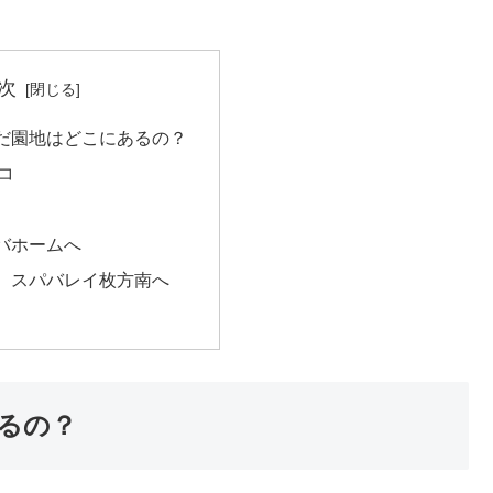
次
だ園地はどこにあるの？
コ
バホームへ
 スパバレイ枚方南へ
るの？