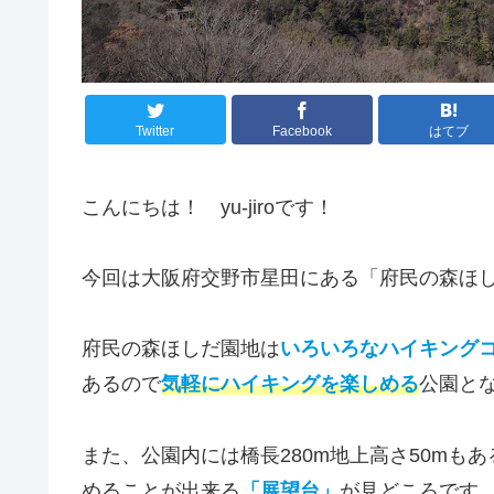
Twitter
Facebook
はてブ
こんにちは！ yu-jiroです！
今回は大阪府交野市星田にある「府民の森ほ
府民の森ほしだ園地は
いろいろなハイキング
あるので
気軽にハイキングを楽しめる
公園と
また、公園内には橋長280m地上高さ50mも
めることが出来る
「
展望台」
が見どころです