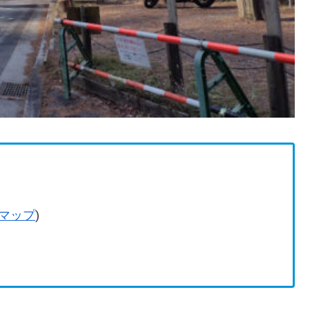
)
マップ
)