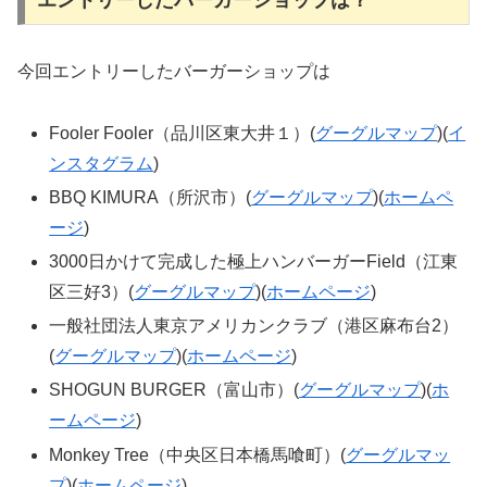
今回エントリーしたバーガーショップは
Fooler Fooler（品川区東大井１）(
グーグルマップ
)(
イ
ンスタグラム
)
BBQ KIMURA（所沢市）(
グーグルマップ
)(
ホームペ
ージ
)
3000日かけて完成した極上ハンバーガーField（江東
区三好3）(
グーグルマップ
)(
ホームページ
)
一般社団法人東京アメリカンクラブ（港区麻布台2）
(
グーグルマップ
)(
ホームページ
)
SHOGUN BURGER（富山市）(
グーグルマップ
)(
ホ
ームページ
)
Monkey Tree（中央区日本橋馬喰町）(
グーグルマッ
プ
)(
ホームページ
)