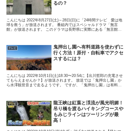
るの？
こんにちは 2022年8月27日(土)～28日(日)に「24時間テレビ 愛は地
球を救う」が放送されます。 番組内ではスペシャルドラマ「無言
館」が放送されます。 このドラマは長野県に実際にある「無言館」
という美術館を題材に...
鬼押出し園へ有料道路を使わずに
テレビ
行く方法！原付・自転車でアクセ
スするには？
こんにちは 2022年10月1日(土)18:30〜20:54に【出川哲郎の充電させ
てもらえませんか？】が放送されます。 放送では「鬼押出し園」か
ら水澤観世音まで走るようです。 ですが、「鬼押出し園」は有料道
路の途中にある...
龍王峡は紅葉と渓流が風光明媚！
テレビ
吊り橋を渡るハイキングコースや
もみじラインはツーリングが最
高！