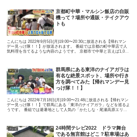
京都町中華・マルシン飯店の自販
テレビ
機って？場所や通販・テイクアウ
トも
こんにちは 2022年9月5日(月)19:00〜20:30に放送される【帰れマン
デー見っけ隊！！】が放送されます。 番組では京都の町中華店で人
気料理を当てるような内容のようです。 京都市で中華と言えば1,000
件以上は出...
群馬県にある東洋のナイアガラは
テレビ
有名な絶景スポット、場所や行き
方を調べてみた【帰れマンデー見
っけ隊！！】
こんにちは 2022年7月18日(月)19:00〜21:48に放送される【帰れマン
デー見っけ隊！！】で群馬にある「東洋のナイアガラ」などを巡るよ
うです。 番組では避暑地として人気の「かたしな・尾瀬高原エリ
ア」を”サンドウィッチ...
24時間テレビ2022 ドラマ舞台
テレビ
である無言館はどこ？駐車場はあ