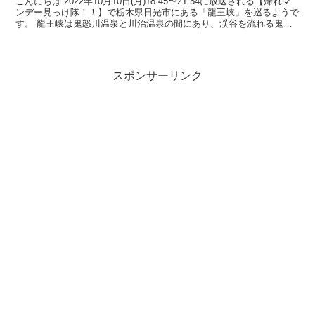
こんにちは 2022年10月10日(月)18:45〜21:54に放送される【帰れマ
ンデー見っけ隊！！】で栃木県日光市にある「龍王峡」を巡るようで
す。 龍王峡は鬼怒川温泉と川治温泉の間にあり、渓谷を流れる鬼怒
川の景観が綺麗な観光...
スポンサーリンク